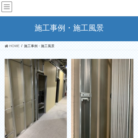
コ
ナ
ン
ビ
テ
ゲ
ン
ー
施工事例・施工風景
ツ
シ
へ
ョ
ス
ン
HOME
施工事例・施工風景
キ
に
ッ
移
プ
動