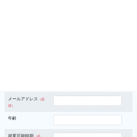
業し社長になれるチャンスがあるのが
我々建築業の強みだと思います。
求人概要
お名前
（必須）
ふりがな
（必須）
メールアドレス
（必
須）
年齢
就業可能時期
（必